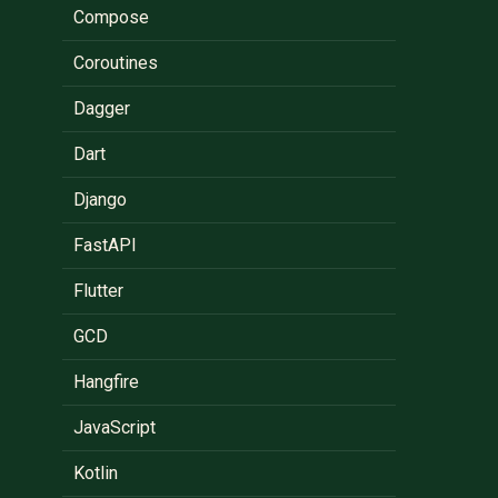
Compose
Coroutines
Dagger
Dart
Django
FastAPI
Flutter
GCD
Hangfire
JavaScript
Kotlin