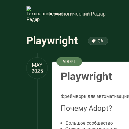
Технологический Радар
Playwright
QA
ADOPT
MAY
2025
Playwright
Фреймворк для автоматизации 
Почему Adopt?
Большое сообщество
Отличная документация