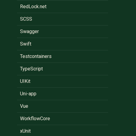
RedLock.net
SCSS
Swagger
Swift
Testcontainers
TypeScript
UIKit
Uni-app
Vue
WorkflowCore
xUnit