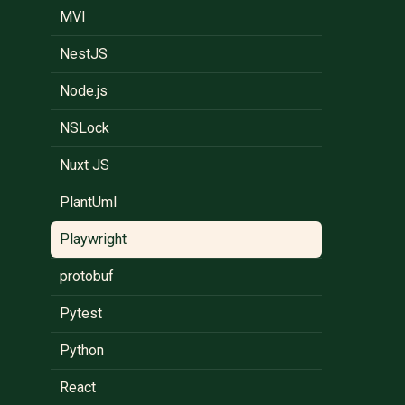
MVI
NestJS
Node.js
NSLock
Nuxt JS
PlantUml
Playwright
protobuf
Pytest
Python
React