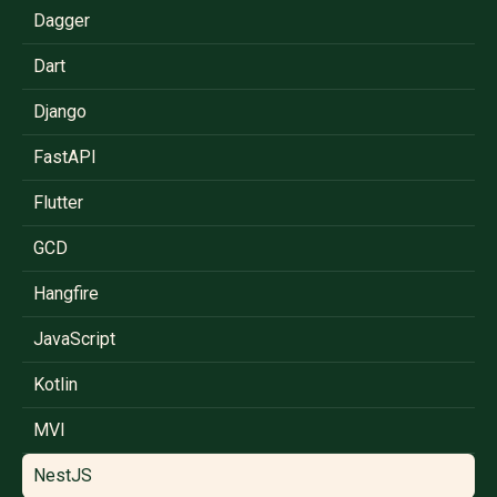
Dagger
Dart
Django
FastAPI
Flutter
GCD
Hangfire
JavaScript
Kotlin
MVI
NestJS