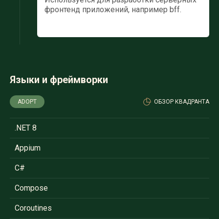
фронтенд приложений, например bff.
Языки и фреймворки
ADOPT
ОБЗОР КВАДРАНТА
.NET 8
Appium
C#
Compose
Coroutines