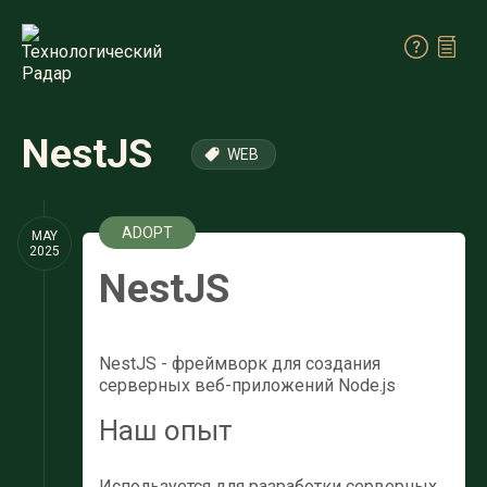
NestJS
WEB
ADOPT
MAY
2025
NestJS
NestJS - фреймворк для создания
серверных веб-приложений Node.js
Наш опыт
Используется для разработки серверных