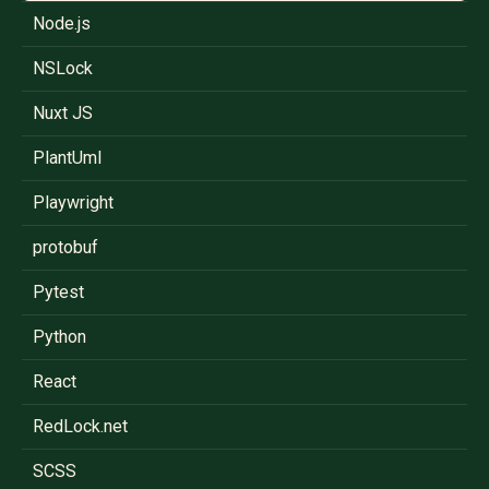
Node.js
NSLock
Nuxt JS
PlantUml
Playwright
protobuf
Pytest
Python
React
RedLock.net
SCSS