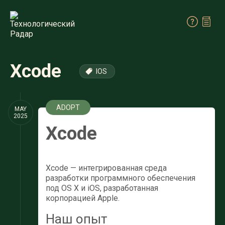
Xcode
IOS
ADOPT
MAY
2025
Xcode
Xcode — интегрированная среда
разработки программного обеспечения
под OS X и iOS, разработанная
корпорацией Apple.
Наш опыт